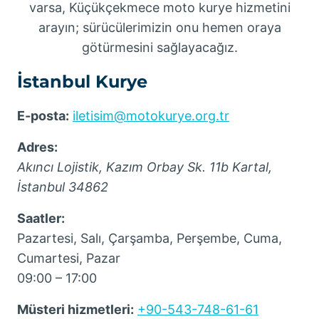
varsa, Küçükçekmece moto kurye hizmetini
arayın; sürücülerimizin onu hemen oraya
götürmesini sağlayacağız.
İstanbul Kurye
E-posta:
iletisim@motokurye.org.tr
Adres:
Akıncı Lojistik, Kazım Orbay Sk. 11b
Kartal
,
İstanbul
34862
Saatler:
Pazartesi, Salı, Çarşamba, Perşembe, Cuma,
Cumartesi, Pazar
09:00 – 17:00
Müsteri hizmetleri:
+90-543-748-61-61